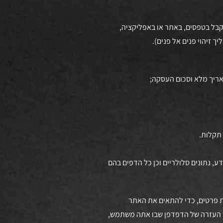
תקבל בטפסים, באתר או באפליקציה,
 זיהוי פנים אל פנים).
ט מן הדפדפן או הטלפון סלולארי או כל מכשיר אחר של הלקוח, אגב הגלישה באתר ו/או באפליקציה של החברה, בין היתר כתובת IP, מידע, נתונים סלולריים וכן כל הדפים בהם
באתר, לאימות פרטים, כדי להתאים את האתר
Coo. אם אינך יודע כיצד לעשות זאת, בדוק בקובץ העזרה של הדפדפן שבו אתה משתמש,