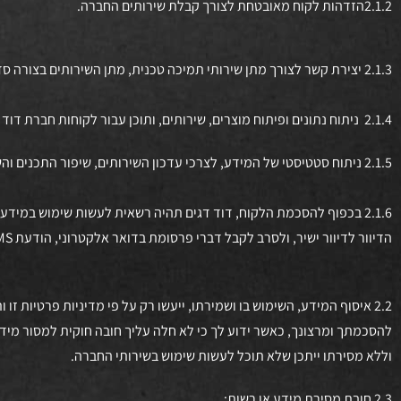
2.1.2הזדהות לקוח מאובטחת לצורך קבלת שירותים החברה.
2.1.3 יצירת קשר לצורך מתן שירותי תמיכה טכנית, מתן השירותים בצורה סדירה והצעות של מוצרים ו/או שירותים נוספים, אגב קבלת השירותים החברה או מחברות קשורות.
2.1.4 ניתוח נתונים ופיתוח מוצרים, שירותים, ותוכן עבור לקוחות חברת דוד דגים, ולטובת התאמה אישית של השירותים, המוצרים, והתוכן של דוד דגים ללקוחותיה.
2.1.5 ניתוח סטטיסטי של המידע, לצרכי עדכון השירותים, שיפור התכנים והשירותים וכן פיתוח והוספת תכנים ושירותים חדשים.
2.1.6 בכפוף להסכמת הלקוח, דוד דגים תהיה רשאית לעשות שימוש במיד
הדיוור לדיוור ישיר, ולסרב לקבל דברי פרסומת בדואר אלקטרוני, הודעת SMS, פקס, והודעת טלפון מוקלטת באמצעות פנייה באחת הדרכים המפורטות בהמשך.
2.2 איסוף המידע, השימוש בו ושמירתו, ייעשו רק על פי מדיניות פרטיות 
להסכמתך ומרצונך, כאשר ידוע לך כי לא חלה עליך חובה חוקית למסור מידע
וללא מסירתו ייתכן שלא תוכל לעשות שימוש בשירותי החברה.
2.3 חובת מסירת מידע או רשות: