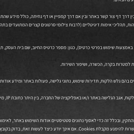
 בין דרך דף צור קשר באתר ובין אם דרך קמפיין או דף נחיתה, כולל מידע שה
ת, תהליכי אימות דיגיטליים (לרבות צילומי סרטונים קצרים המתועדים בתהליך
1.2.5 מידע שנקל
ות"Cookies ) )לצורך תפעולם השוטף והתקין, ובכלל זה כדי לאסוף נתונים סטטיסטיים אודות השימוש 
להעדפותיך האישיות ולצורכי אבטחת מידע. דפדפנים מודרניים כוללים אפשרות להימנע מקבלת kies