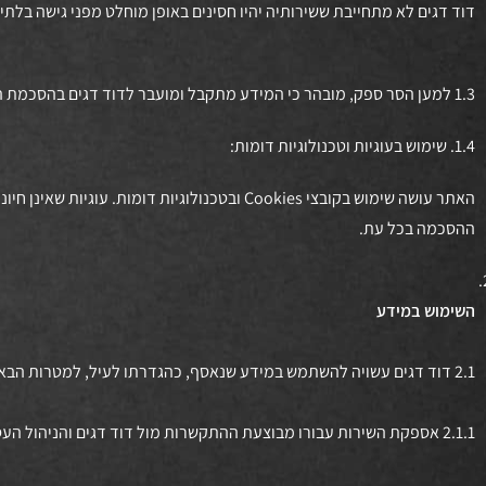
דוד דגים לא מתחייבת ששירותיה יהיו חסינים באופן מוחלט מפני גישה בלת
1.3 למען הסר ספק, מובהר כי המידע מתקבל ומועבר לדוד דגים בהסכמת הלקוחות או לבקשתם, וכן לצורך אספקת השירותים.
1.4. שימוש בעוגיות וטכנולוגיות דומות:
האתר עושה שימוש בקובצי Cookies ובטכנולוגיות
ההסכמה בכל עת.
השימוש במידע
2.1 דוד דגים עשויה להשתמש במידע שנאסף, כהגדרתו לעיל, למטרות הבאות:
2.1.1 אספקת השירות עבורו מבוצעת ההתקשרות מול דוד דגים והניהול העסקי של דוד דגים. (לרבות, לצרכים חשבונאיים, דיוור ללקוחות וניהול רישומים פנימיים).