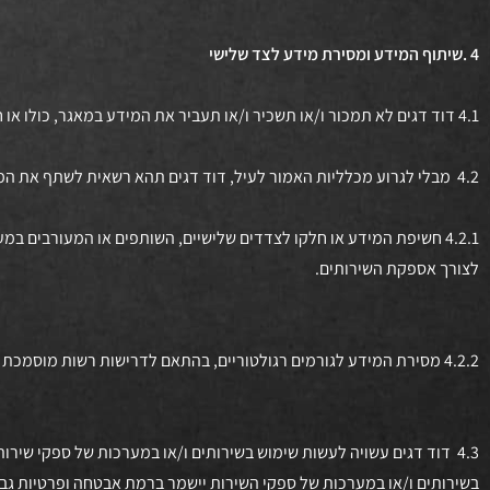
4 .שיתוף המידע ומסירת מידע לצד שלישי
4.1 דוד דגים לא תמכור ו/או תשכיר ו/או תעביר את המידע במאגר, כולו או חלקו, לצד שלישי כלשהו, מבלי לקבל הסכמה לכך או מבלי שהדבר מותר או נדרש על פי דין.
4.2 מבלי לגרוע מכלליות האמור לעיל, דוד דגים תהא רשאית לשתף את המידע במאגר, עם צדדים שלישיים בכפוף לתנאים הבאים, ובהתאם לדין:
4.2.1 חשיפת המידע או חלקו לצדדים שלישיים, השותפים או המעורבים במ
לצורך אספקת השירותים.
4.2.2 מסירת המידע לגורמים רגולטוריים, בהתאם לדרישות רשות מוסמכת או בהתאם לדרישה בהליכים משפטיים, והכל בהתאם להוראות הדין.
4.3 דוד דגים עשויה לעשות שימוש בשירותים ו/או במערכות של ספקי שירו
בשירותים ו/או במערכות של ספקי השירות יישמר ברמת אבטחה ופרטיות גב