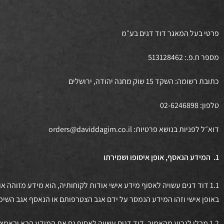
פרטי בעל המאגר דוד דגים בע״מ
מספר ח.פ.: 513128462
כתובת רשומה: השקד 15 שוק מחנה יהודה, ירושלים
טלפון: 02-6246898
דוא״ל לפניות בנושא פרטיות: orders@daviddagim.co.il
1.
המידע הנאסף, אופן איסופו ושמירתו
1.1 דוד דגים עשויה לאסוף מידע אישי אודות לקוחותיה, הוא מידע מזוהה
באופן אישי וזהו המידע הנמסר על ידם אגב הצטרפותם או הנאסף אגב השימו
1.2 מבלי לגרוע מהאמור, דוד דגים עשויה לאסוף גם את המידע הבא ובאמצעים הבאים: