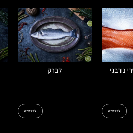
י נורבגי
לברק
לרכישה
לרכישה