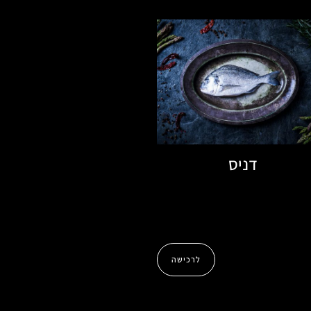
דניס
לרכישה